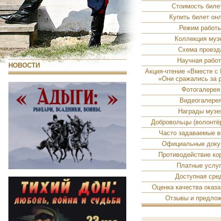
Стоимость биле
Купить билет он
Режим работ
Коллекция муз
Схема проезд
Научная рабо
НОВОСТИ
Акция-чтение «Вместе 
«Они сражались за 
Фотогалерея
Видеогалере
Награды музе
Добровольцы (волонтё
Часто задаваемые 
Официальные док
Противодействие ко
Платные услу
Доступная сре
Оценка качества оказа
Отзывы и предло