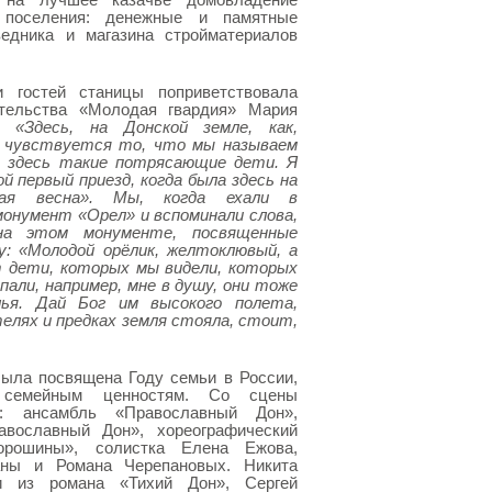
 на лучшее казачье домовладение
о поселения: денежные и памятные
ведника и магазина стройматериалов
 гостей станицы поприветствовала
ательства «Молодая гвардия» Мария
я.
«Здесь, на Донской земле, как,
е чувствуется то, что мы называем
м здесь такие потрясающие дети. Я
й первый приезд, когда была здесь на
ская весна». Мы, когда ехали в
монумент «Орел» и вспоминали слова,
на этом монументе, посвященные
у: «Молодой орёлик, желтоклювый, а
т дети, которых мы видели, которых
пали, например, мне в душу, они тоже
ья. Дай Бог им высокого полета,
елях и предках земля стояла, стоит,
была посвящена Году семьи в России,
, семейным ценностям. Со сцены
ы: ансамбль «Православный Дон»,
авославный Дон», хореографический
орошины», солистка Елена Ежова,
ны и Романа Черепановых. Никита
и из романа «Тихий Дон», Сергей