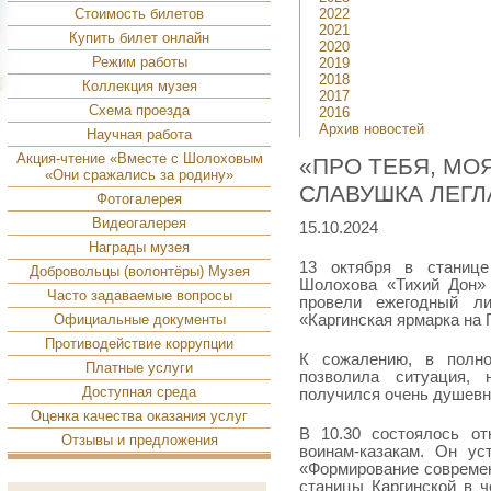
Стоимость билетов
2022
2021
Купить билет онлайн
2020
Режим работы
2019
2018
Коллекция музея
2017
Схема проезда
2016
Архив новостей
Научная работа
Акция-чтение «Вместе с Шолоховым
«ПРО ТЕБЯ, МО
«Они сражались за родину»
СЛАВУШКА ЛЕГЛ
Фотогалерея
Видеогалерея
15.10.2024
Награды музея
13 октября в станице
Добровольцы (волонтёры) Музея
Шолохова «Тихий Дон» 
Часто задаваемые вопросы
провели ежегодный лит
Официальные документы
«Каргинская ярмарка на 
Противодействие коррупции
К сожалению, в полно
Платные услуги
позволила ситуация,
Доступная среда
получился очень душев
Оценка качества оказания услуг
В 10.30 состоялось от
Отзывы и предложения
воинам-казакам. Он ус
«Формирование современ
станицы Каргинской в ч