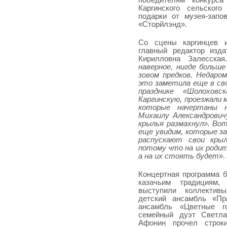
победителям конкурса
Каргинского сельског
подарки от музея-запо
«Сторйлэнд».
Со сцены каргинцев и
главный редактор изд
Кирилловна Залесска
наверное, нигде больш
зовом предков. Недаро
это заметила еще в сво
празднике «Шолохов
Каргинскую, проезжали 
которые начертаны 
Михаилу Александрович
крылья размахнул». Во
еще увидим, которые за
распускают свои крыл
потому что на их родит
а на их стоять будет
».
Концертная программа 
казачьим традициям
выступили коллектив
детский ансамбль «Пр
ансамбль «Цветные г
семейный дуэт Светла
Афонин прочел строк