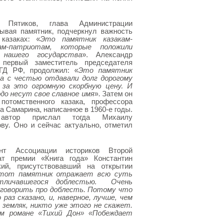
 Пятиков, глава Администрации
рывая памятник, подчеркнул важность
казаках: «
Это памятник казакам-
кам-патриотам, которые положили
нашего государства
». Александр
первый заместитель председателя
 ГД РФ, продолжил: «
Это памятник
да с честью отдавали долг дорогому
за это огромную скорбную цену. И
рдо несут свое славное имя
». Затем он
потомственного казака, профессора
а Самарина, написанное в 1960-е годы.
 автор прислал тогда Михаилу
ву. Оно и сейчас актуально, отметил
ент Ассоциации историков Второй
ат премии «Книга года» Константин
кий, присутствовавший на открытии
тот памятник отражает всю суть
тличавшегося доблестью.
Очень
 говорить про доблесть. Потому что
 раз сказано, и, наверное, лучше, чем
 земляк, никто уже этого не скажет.
ём романе «Тихий Дон» «Побеждает