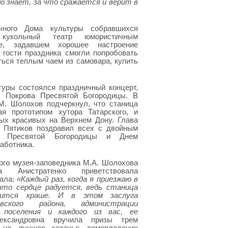
о знает, за что сражается и верит в
ного Дома культуры собравшихся
кукольный театр юмористичным
е, задавшем хорошее настроение
 гости праздника смогли попробовать
ться теплым чаем из самовара, купить
туры состоялся праздничный концерт,
у Покрова Пресвятой Богородицы. В
.М. Шолохов подчеркнул, что станица
ая прототипом хутора Татарского, и
мых красивых на Верхнем Дону. Глава
. Пятиков поздравил всех с двойным
ом Пресвятой Богородицы и Днем
аботника.
ого музея-заповедника М.А. Шолохова
а Анистратенко приветствовала
зала:
«Каждый раз, когда я приезжаю в
что сердце радуется, ведь станица
ится краше. И в этом заслуга
вского района, администрации
о поселения и каждого из вас, ее
ксандровна вручила призы трем