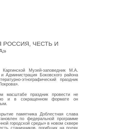
Я РОССИЯ, ЧЕСТЬ И
А»
 Каргинской Музей-заповедник М.А.
и Администрация Боковского района
ературно-этнографический праздник
Покрова».
м масштабе праздник провести не
 но и в сокращенном формате он
ным.
крытие памятника Доблестная слава
тановлен по федеральной программе
ной городской среды» в новом сквере
есть станичников, погибших на полях