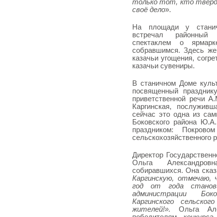
только тот, кто твёрд
своё дело
».
На площади у станич
встречал районный 
спектаклем о ярмарк
собравшимся. Здесь же
казачьи угощения, согре
казачьи сувениры.
В станичном Доме куль
посвященный праздник
приветственной речи А
Каргинская, послуживш
сейчас это одна из са
Боковского района Ю.А
праздником: Покров
сельскохозяйственного р
Директор Государственн
Ольга Александровн
собиравшихся. Она ска
Каргинскую, отмечаю, 
год от года станов
администрации Боко
Каргинского сельског
жителей!».
Ольга Але