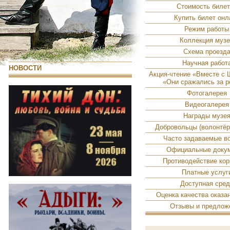
Стоимость биле
Купить билет онл
Режим работы
Коллекция муз
Схема проезд
Научная работ
НОВОСТИ
Акция-чтение «Вместе с
«Они сражались за р
Фотогалерея
Видеогалерея
Награды музе
Добровольцы (волонтё
Часто задаваемые в
Официальные доку
Противодействие кор
Платные услуг
Доступная сре
Оценка качества оказа
Отзывы и предлож