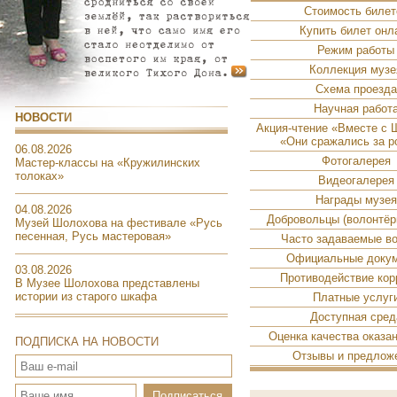
Стоимость билет
Купить билет онл
Режим работы
Коллекция музе
Схема проезда
Научная работ
НОВОСТИ
Акция-чтение «Вместе с
«Они сражались за р
06.08.2026
Фотогалерея
Мастер-классы на «Кружилинских
толоках»
Видеогалерея
Награды музея
04.08.2026
Добровольцы (волонтёр
Музей Шолохова на фестивале «Русь
песенная, Русь мастеровая»
Часто задаваемые в
Официальные доку
03.08.2026
Противодействие кор
В Музее Шолохова представлены
истории из старого шкафа
Платные услуг
Доступная сред
Оценка качества оказа
ПОДПИСКА НА НОВОСТИ
Отзывы и предлож